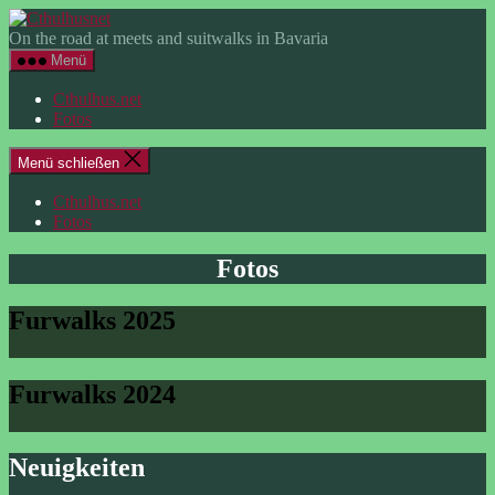
Zum
Cthulhusnet
Inhalt
On the road at meets and suitwalks in Bavaria
springen
Menü
Cthulhus.net
Fotos
Menü schließen
Cthulhus.net
Fotos
Fotos
Furwalks 2025
Furwalks 2024
Neuigkeiten