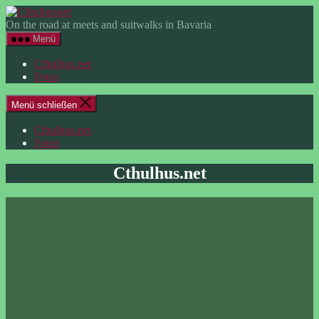
Zum
Cthulhusnet
Inhalt
On the road at meets and suitwalks in Bavaria
springen
Menü
Cthulhus.net
Fotos
Menü schließen
Cthulhus.net
Fotos
Cthulhus.net