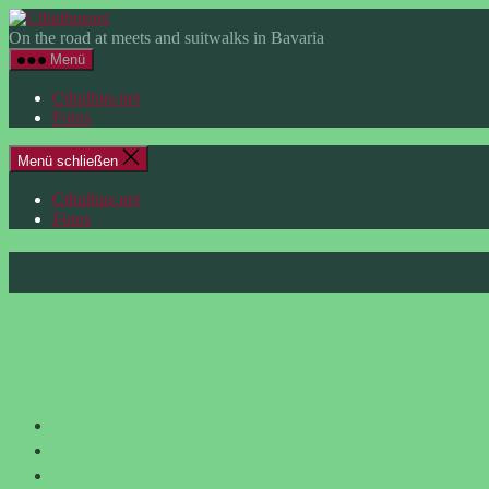
Zum
Cthulhusnet
Inhalt
On the road at meets and suitwalks in Bavaria
springen
Menü
Cthulhus.net
Fotos
Menü schließen
Cthulhus.net
Fotos