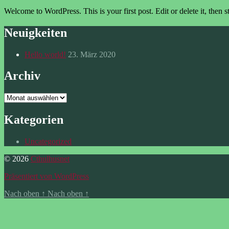
Welcome to WordPress. This is your first post. Edit or delete it, then st
Neuigkeiten
Hello world!
23. März 2020
Archiv
Archiv
Kategorien
Uncategorized
© 2026
Cthulhusnet
Präsentiert von WordPress
Nach oben
↑
Nach oben
↑